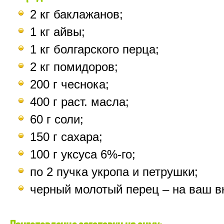
2
кг
баклажанов
;
1
кг
айвы
;
1
кг
болгарского
перца
;
2
кг
помидоров
;
200 г
чеснока
;
400 г
раст
.
масла
;
60 г
соли
;
150 г
сахара
;
100 г
уксуса
6%
-го
;
по
2
пучка
укропа
и
петрушки
;
черный
молотый
перец
–
на
ваш
в