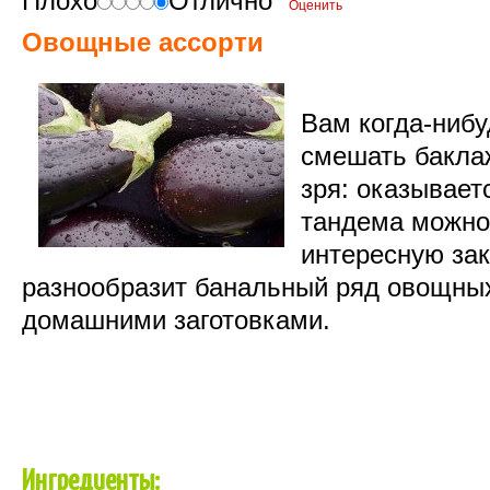
Плохо
Отлично
Овощные ассорти
Вам
когда-нибу
смешать
бакла
зря:
оказывает
тандема
можно
интересную
зак
разнообразит
банальный
ряд
овощны
домашними
заготовками
.
Ингредиенты
: