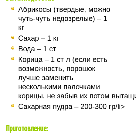
Абрикосы
(
твердые
,
можно
чуть-чуть
недозрелые
) – 1
кг
Сахар
– 1
кг
Вода
– 1
ст
Корица
– 1
ст
л (
если
есть
возможность
,
порошок
лучше
заменить
несколькими
палочками
корицы
,
не
забыв
их
потом
вытащ
Сахарная
пудра
– 200-300
гр
/
li
>
Приготовление
: