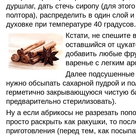
дуршлаг
,
дать
стечь
сиропу
(для
этого
полтора
),
распределить
в
один
слой
духовке
при
температуре
40
градусов
.
Кстати
,
не
спешите
оставшийся
от
цукат
добавить
любые
фр
варенье
с
легким
ар
Далее
подсушенные
нужно
обсыпать
сахарной
пудрой
и
по
герметично
закрывающуюся
чистую
б
предварительно
стерилизовать
).
Ну
а
если
абрикосы
не
разрезать
поп
просто
раскрыть
как
ракушки
,
то
посл
приготовления
(
перед
тем, как
посыпа