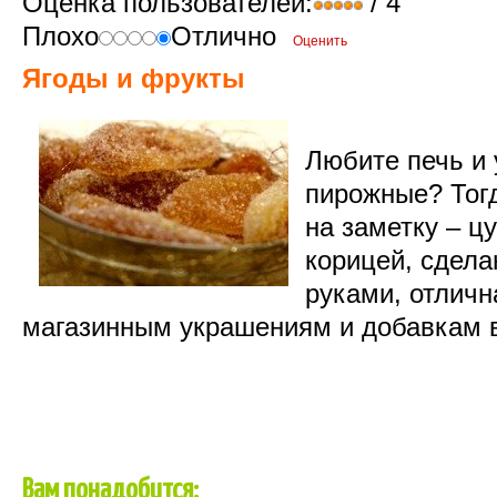
Оценка пользователей:
/ 4
Плохо
Отлично
Ягоды и фрукты
Любите
печь
и
пирожные
?
Тог
на
заметку
–
цу
корицей
,
сдела
руками
,
отличн
магазинным
украшениям
и
добавкам
Вам
понадобится
: