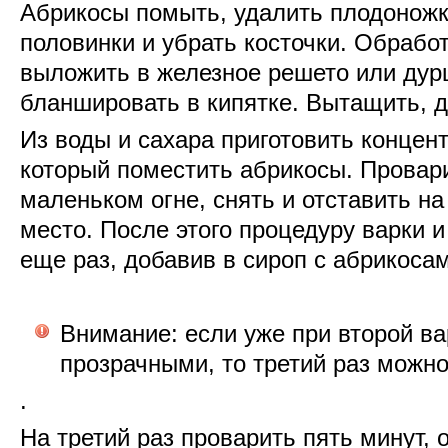
Абрикосы
помыть
,
удалить
плодонож
половинки
и
убрать
косточки
.
Обрабо
выложить
в
железное
решето
или
дур
бланшировать
в
кипятке
.
Вытащить
,
д
Из
воды
и
сахара
приготовить
концен
который
поместить
абрикосы
.
Провар
маленьком
огне
,
снять
и
отставить
на
место
.
После
этого
процедуру
варки
еще раз,
добавив
в
сироп
с
абрикоса
Внимание
:
если
уже при
второй
ва
прозрачными
,
то
третий
раз
можн
.
На
третий
раз
проварить
пять
минут
,