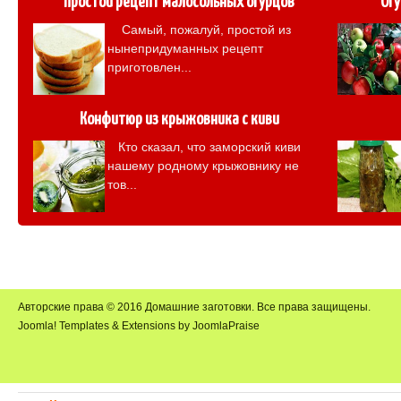
Простой рецепт малосольных огурцов
Огу
Самый, пожалуй, простой из
нынепридуманных рецепт
приготовлен...
Конфитюр из крыжовника с киви
Кто сказал, что заморский киви
нашему родному крыжовнику не
тов...
Авторские права © 2016 Домашние заготовки. Все права защищены.
Joomla! Templates & Extensions by JoomlaPraise