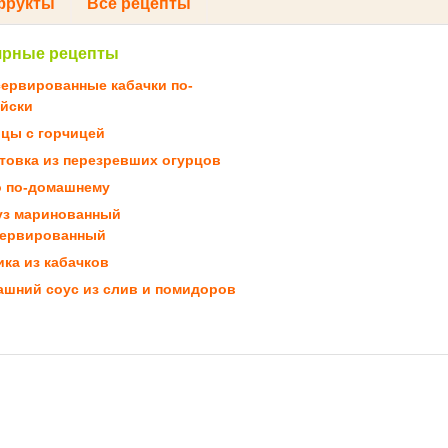
фрукты
Все рецепты
ярные рецепты
ервированные кабачки по-
йски
цы с горчицей
товка из перезревших огурцов
о по-домашнему
уз маринованный
сервированный
ка из кабачков
шний соус из слив и помидоров