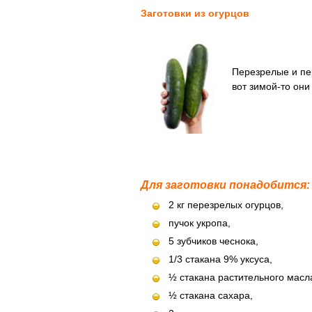
Заготовки из огурцов
Перезрелые и пер
вот зимой-то они 
Для заготовки понадобится:
2 кг перезрелых огурцов,
пучок укропа,
5 зубчиков чеснока,
1/3 стакана 9% уксуса,
½ стакана растительного масл
½ стакана сахара,