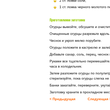
2 ст. ложки соли,
1 ст. ложка черного молотого п
Приготовление заготовки
Огурцы вымойте, обсушите и очистит
Очищенные огурцы разрежьте вдоль н
Чеснок и укроп мелко порубите.
Огурцы положите в кастрюлю и залей
Добавьте сахар, соль, перец, чеснок 
Руками все тщательно перемешайте,
часа в холодильник.
Затем разложите огурцы по полулит
стерилизуйте, пока огурцы слегка не
Банки закатайте, переверните, укута
Заготовку храните в прохладном мес
< Предыдущая
Следующая 