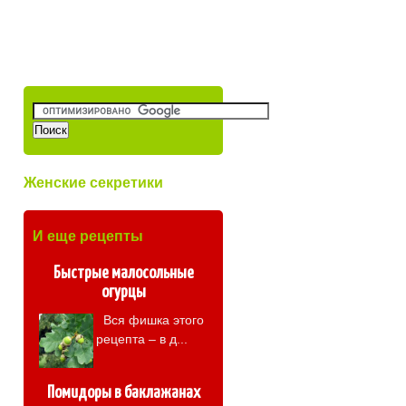
Женские секретики
И еще рецепты
Быстрые малосольные
огурцы
Вся фишка этого
рецепта – в д...
Помидоры в баклажанах