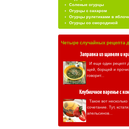
Соленые огурцы
Огурцы с сахаром
Огурцы рулетиками в яблоч
Огурцы со смородиной
Четыре случайных рецепта 
Заправка из щавеля и к
И еще один рецепт д
щей, борщей и прочих
говорит...
Клубничное варенье с ко
Такое вот несколько
сочетание. Тут, кстати
апельсинов...