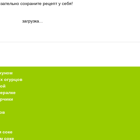
зательно сохраните рецепт у себя!
загрузка...
хуном
х огурцов
кой
нералке
урчики
ов
 соке
м соке