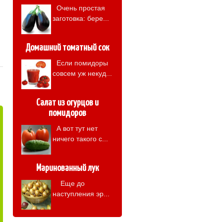
Очень простая
заготовка: бере...
Домашний томатный сок
Если помидоры
совсем уж некуд...
Салат из огурцов и
помидоров
А вот тут нет
ничего такого с...
Маринованный лук
Еще до
наступления эр...