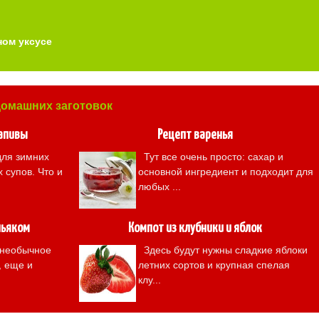
ном уксусе
домашних заготовок
рапивы
Рецепт варенья
ля зимних
Тут все очень просто: сахар и
 супов. Что и
основной ингредиент и подходит для
любых ...
ньяком
Компот из клубники и яблок
 необычное
Здесь будут нужны сладкие яблоки
, еще и
летних сортов и крупная спелая
клу...