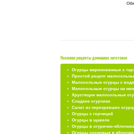
Обя
Похожие рецепты домашних заготовок
Огурцы маринованные с тар
Простой рецепт малосольны
Малосольные огурцы с вод
Малосольные огурцы на ми
Хрустящие малосольные ог
Сладкие огурчики
Салат из перезревших огурц
Огурцы с горчицей
Огурцы в щавеле
Огурцы в огуречно-яблочном
Огурцы сосновые в яблочно