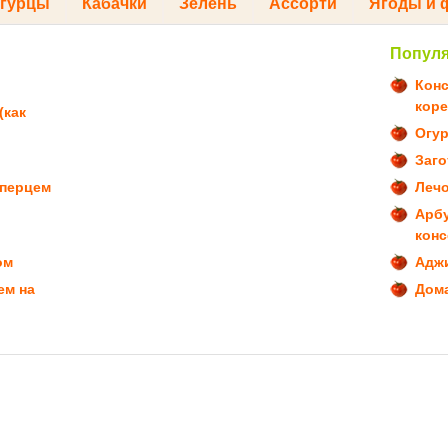
гурцы
Кабачки
Зелень
Ассорти
Ягоды и 
Попул
Конс
коре
(как
Огур
Заго
 перцем
Леч
Арб
кон
ом
Аджи
ем на
Дома