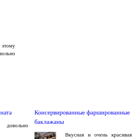
 этому
ольно
ината
Консервированные фаршированные
баклажаны
овольно
Вкусная и очень красивая