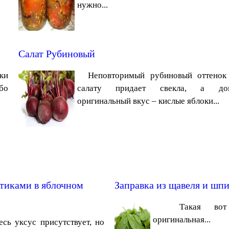
нужно...
Салат Рубиновый
ки
Неповторимый рубиновый оттенок
бо
салату придает свекла, а дов
оригинальный вкус – кислые яблоки...
тиками в яблочном
Заправка из щавеля и шп
Такая вот д
оригинальная...
ь уксус присутствует, но