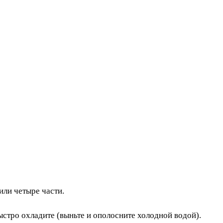
или четыре части.
ыстро охладите (выньте и ополосните холодной водой).