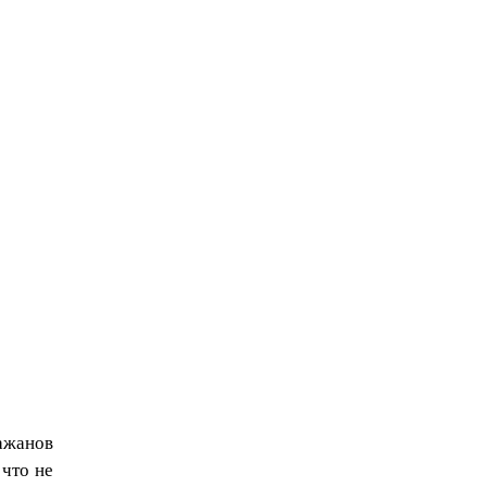
ажанов
 что не