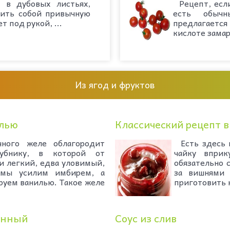
в дубовых листьях,
Рецепт, если
нить собой привычную
есть обыч
т под рукой, ...
предлагаетс
кислоте замар
Из ягод и фруктов
илью
Классический рецепт 
го желе облагородит
Есть здесь 
лубнику, в которой от
чайку впри
 и легкий, едва уловимый,
обязательно 
 мы усилим имбирем, а
за вишнями 
уем ванилью. Такое желе
приготовить 
анный
Соус из слив