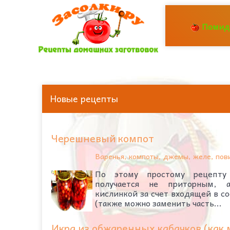
Помид
Новые рецепты
Черешневый компот
Варенья, компоты, джемы, желе, пов
По этому простому рецепту
получается не приторным, 
кислинкой за счет входящей в с
(также можно заменить часть...
Икра из обжаренных кабачков (как