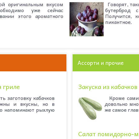
ой оригинальным вкусом
Говорят, тако
еобходимо уже сейчас
бутерброд 
вании этого ароматного
Получится, к
пикантное.
Ассорти и прочие
 гриле
Закуска из кабачков
ь заготовку кабачков
Кроме самих
ежны и вкусны, но в
довольно мно
го напоминают рыхлую
же самое главн
Салат помидорно-м