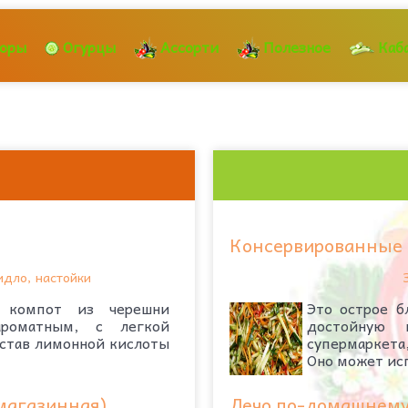
оры
Огурцы
Ассорти
Полезное
Каб
Консервированные 
идло, настойки
 компот из черешни
Это острое б
ароматным, с легкой
достойную 
остав лимонной кислоты
супермаркета,
Оно может исп
 магазинная)
Лечо по-домашнем