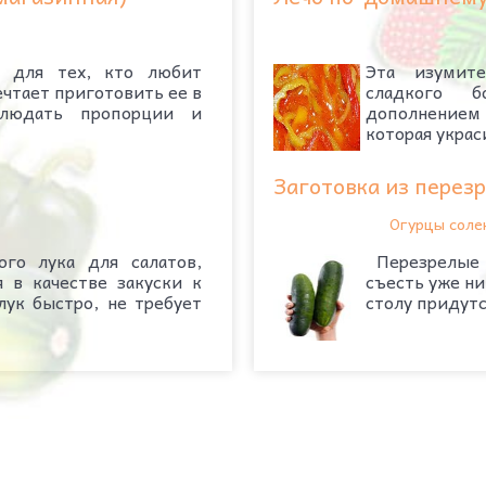
а для тех, кто любит
Эта изумите
чтает приготовить ее в
сладкого б
блюдать пропорции и
дополнением 
которая украс
Заготовка из перез
Огурцы соле
го лука для салатов,
Перезрелые и
 в качестве закуски к
съесть уже ни
ук быстро, не требует
столу придутся