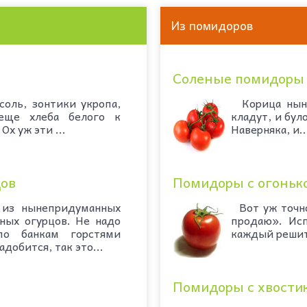
Из помидоров
Соленые помидоры 
соль, зонтики укропа,
Корица нынч
 еще хлеба белого к
кладут, и бул
х уж эти ...
Наверняка, и..
цов
Помидоры с огоньк
з нынепридуманных
Вот уж точно
ных огурцов. Не надо
продаю». Исп
 по банкам горстями
каждый решитс
добится, так это...
Помидоры с хвости