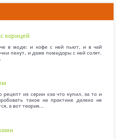
с корицей
е в моде: и кофе с ней пьют, и в чай
очки пекут, и даже помидоры с ней солят.
.
ом
 рецепт из серии «за что купил, за то и
робовать такое на практике далеко не
я, а вот теория...
ками