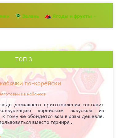
ачки
Зелень
Ягоды и фрукты
ТОП 3
кабачки по-корейски
Заготовки из кабачков
людо домашнего приготовления составит
конкуренцию корейским закускам из
 к тому же обойдется вам в разы дешевле.
ользоваться вместо гарнира...
у