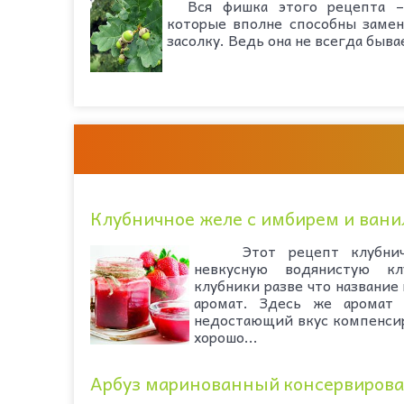
Вся фишка этого рецепта – 
которые вполне способны заме
засолку. Ведь она не всегда бывае
Клубничное желе с имбирем и ван
Этот рецепт клубнично
невкусную водянистую к
клубники разве что название
аромат. Здесь же аромат
недостающий вкус компенсир
хорошо...
Арбуз маринованный консервиров