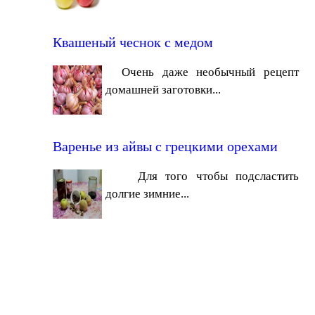
Квашеный чеснок с медом
Очень даже необычный рецепт
домашней заготовки...
Варенье из айвы с грецкими орехами
Для того чтобы подсластить
долгие зимние...