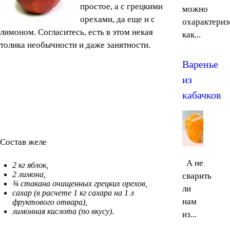
простое, а с грецкими
можно
орехами, да еще и с
охарактериз
лимоном. Согласитесь, есть в этом некая
как...
толика необычности и даже занятности.
Варенье
из
кабачков
Состав желе
А не
2 кг яблок,
2 лимона,
сварить
¾ стакана очищенных грецких орехов,
ли
сахар (в расчете 1 кг сахара на 1 л
нам
фруктового отвара),
лимонная кислота (по вкусу).
из...