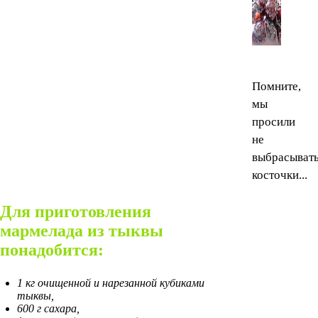
Помните,
мы
просили
не
выбрасыват
косточки...
Для приготовления
мармелада из тыквы
понадобится:
1 кг очищенной и нарезанной кубиками
тыквы,
600 г сахара,