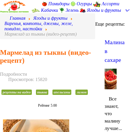
Помидоры
Огурцы
Ассорти
Кабачки
Зелень
Ягоды и фрукты
Главная
Ягоды и фрукты
Варенья, компоты, джемы, желе,
Еще рецепты:
повидло, настойки
Мармелад из тыквы (видео-рецепт)
Малина
в
Мармелад из тыквы (видео-
рецепт)
сахаре
Подробности
Просмотров: 15820
рецепты на видео
тыква
апельсины
лимон
Все
Рейтинг 5.00
знают,
что
малину
лучше...