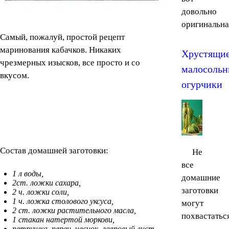
довольно
оригинальная
Самый, пожалуй, простой рецепт
маринования кабачков. Никаких
Хрустящи
чрезмерных изысков, все просто и со
малосольн
вкусом.
огурчики
Состав домашней заготовки:
Не
все
1 л воды,
домашние
2ст. ложки сахара,
заготовки
2 ч. ложки соли,
1 ч. ложка столового уксуса,
могут
2 ст. ложки растительного масла,
похвастаться
1 стакан натертой моркови,
петрушка, перец, чеснок, лавровый лист.