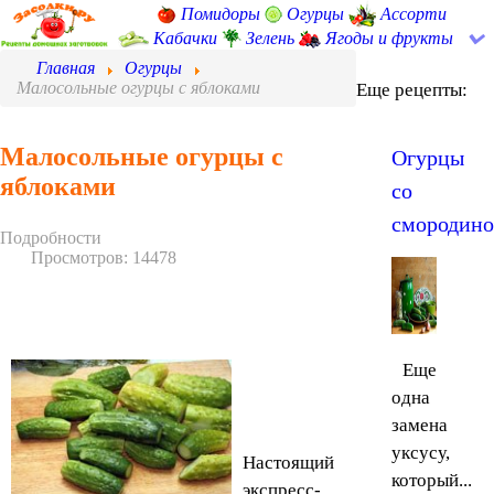
Помидоры
Огурцы
Ассорти
Кабачки
Зелень
Ягоды и фрукты
Главная
Огурцы
Малосольные огурцы с яблоками
Еще рецепты:
Малосольные огурцы с
Огурцы
яблоками
со
смородин
Подробности
Просмотров: 14478
Еще
одна
замена
уксусу,
Настоящий
который...
экспресс-