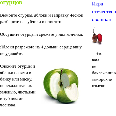
огурцов
Икра
отечествен
Вымойте огурцы, яблоки и заправку.Чеснок
овощная
разберите на зубчики и очистите.
Обсушите огурцы и срежьте у них кончики.
Яблоки разрежьте на 4 дольки, сердцевину
не удаляйте.
Это
вам
Сложите огурцы и
не
яблоки слоями в
баклажанны
банку или миску,
заморские
перекладывая их
изыски...
зеленью, листьями
и зубчиками
чеснока.