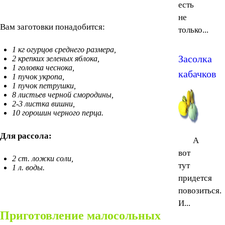
есть
не
Вам заготовки понадобится:
только...
1 кг огурцов среднего размера,
Засолка
2 крепких зеленых яблока,
1 головка чеснока,
кабачков
1 пучок укропа,
1 пучок петрушки,
8 листьев черной смородины,
2-3 листка вишни,
10 горошин черного перца.
Для рассола:
А
вот
2 ст. ложки соли,
тут
1 л. воды.
придется
повозиться.
И...
Приготовление малосольных