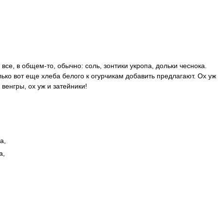
 все, в общем-то, обычно: соль, зонтики укропа, дольки чеснока.
лько вот еще хлеба белого к огурчикам добавить предлагают. Ох уж
 венгры, ох уж и затейники!
а,
а,