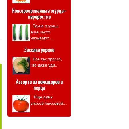
Консервированные огурцы-
переростки
Такие огурцы
еще часто
называют ...
Засолка укропа
Все так просто,
что даже уди...
Ассорти из помидоров и
перца
Еще один
способ массовой...