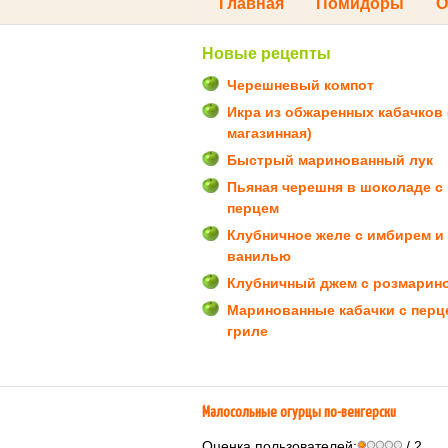
Главная
Помидоры
О
Новые рецепты
Черешневый компот
Икра из обжаренных кабачков 
магазинная)
Быстрый маринованный лук
Пьяная черешня в шоколаде с
перцем
Клубничное желе с имбирем и
ванилью
Клубничный джем с розмарин
Маринованные кабачки с перц
гриле
Малосольные огурцы по-венгерски
Оценка пользователей:
/ 2