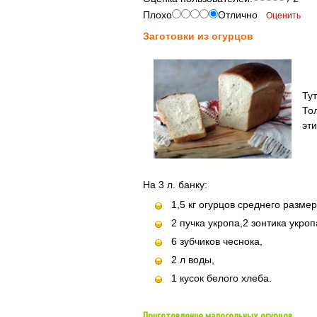
Плохо
Отлично
Заготовки из огурцов
Тут
То
эти
На 3 л. банку:
1,5 кг огурцов среднего размер
2 пучка укропа,2 зонтика укроп
6 зубчиков чеснока,
2 л воды,
1 кусок белого хлеба.
Приготовление малосольных огурцов