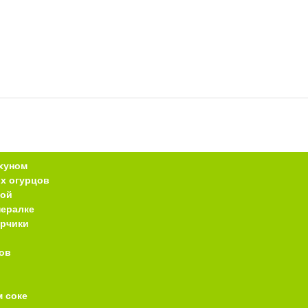
хуном
х огурцов
кой
нералке
урчики
ов
 соке