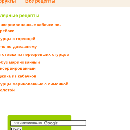
фрукты
Все рецепты
лярные рецепты
онсервированные кабачки по-
орейски
гурцы с горчицей
ечо по-домашнему
готовка из перезревших огурцов
рбуз маринованный
онсервированный
жика из кабачков
гурцы маринованные с лимонной
ислотой