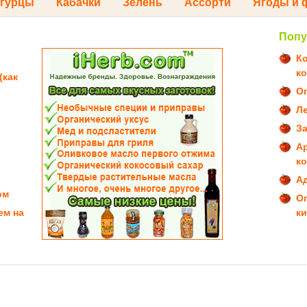
гурцы
Кабачки
Зелень
Ассорти
Ягоды и 
Попу
К
к
(как
О
Л
За
А
к
Ад
ом
О
ем на
к