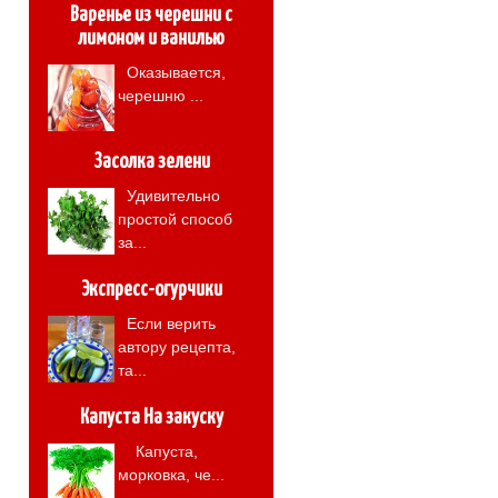
Варенье из черешни с
лимоном и ванилью
Оказывается,
черешню ...
Засолка зелени
Удивительно
простой способ
за...
Экспресс-огурчики
Если верить
автору рецепта,
та...
Капуста На закуску
Капуста,
морковка, че...