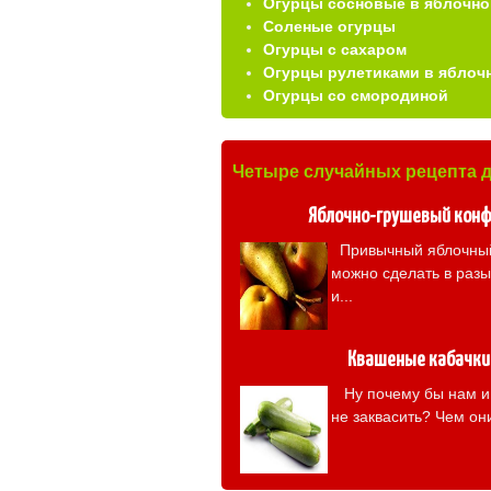
Огурцы сосновые в яблочно
Соленые огурцы
Огурцы с сахаром
Огурцы рулетиками в яблоч
Огурцы со смородиной
Четыре случайных рецепта 
Яблочно-грушевый кон
Привычный яблочны
можно сделать в раз
и...
Квашеные кабачки
Ну почему бы нам и 
не заквасить? Чем они