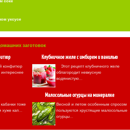
м соке
ном уксусе
домашних заготовок
фитюр
Клубничное желе с имбирем и ванилью
й конфитюр
Этот рецепт клубничного желе
ы интереснее
облагородит невкусную
водянистую...
Малосольные огурцы на минералке
кабачки тоже
Весной и летом особенным спросом
 хуже кап...
пользуются хрустящие малосольные
огурцы...