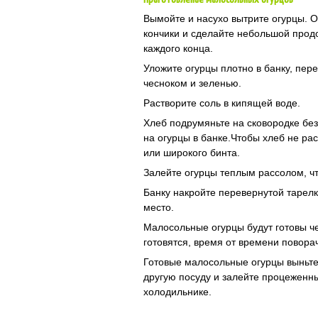
Вымойте и насухо вытрите огурцы. О
кончики и сделайте небольшой прод
каждого конца.
Уложите огурцы плотно в банку, пер
чесноком и зеленью.
Растворите соль в кипящей воде.
Хлеб подрумяньте на сковородке без
на огурцы в банке.Чтобы хлеб не ра
или широкого бинта.
Залейте огурцы теплым рассолом, ч
Банку накройте перевернутой тарелк
место.
Малосольные огурцы будут готовы че
готовятся, время от времени повора
Готовые малосольные огурцы выньте 
другую посуду и залейте процеженн
холодильнике.